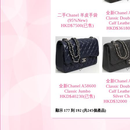
全新Chanel 
二手Chanel 羊皮手袋
Classic Doub
(95%New)
Calf Leathe
HKD$7500(已售)
HKD$3618
全新Chanel 
全新Chanel A58600
Classic Doub
Classic Jumbo
Calf Leathe
Silver Ch
HKD$40230(已售)
HKD$3200
顯示 177 到 192 (共245個產品)