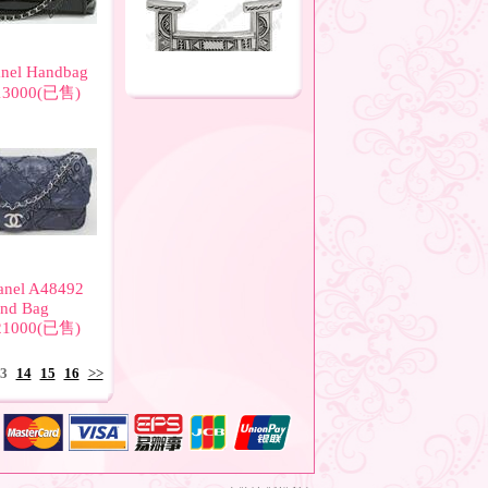
el Handbag
3000(已售)
nel A48492
nd Bag
1000(已售)
3
14
15
16
>>