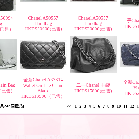
50994
Chanel A50557
Chanel A50557
二手Chan
Handbag
Handbag
g
HKD$1
HKD$20600(已售)
HKD$20600(已售)
0(已售）
全新Chanel A33814
全新Cha
ain Bag
二手Chanel 手袋
Wallet On The Chain
Ha
Black
0（已售）
HKD$15800(已售)
HKD$2
HKD$13500（已售）
 (共245個產品)
<<
1
2
3
4
5
6
7
8
9
10
11
12
1