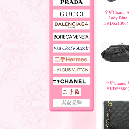
全新Chanel A
Lady Blu
HKD$21000
全新Chanel
HKD$6800