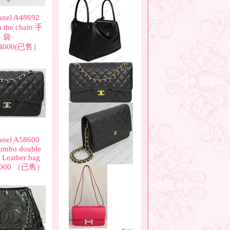
nel A48692
n the chain 手
袋
4000(已售）
nel A58600
Jumbo double
f Leather bag
8000 （已售）