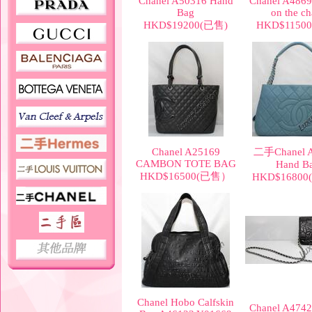
Chanel A50316 Hand
Chanel A4869
Bag
on the ch
HKD$19200(已售)
HKD$1150
Chanel A25169
二手Chanel 
CAMBON TOTE BAG
Hand B
HKD$16500(已售）
HKD$1680
Chanel Hobo Calfskin
Chanel A4742