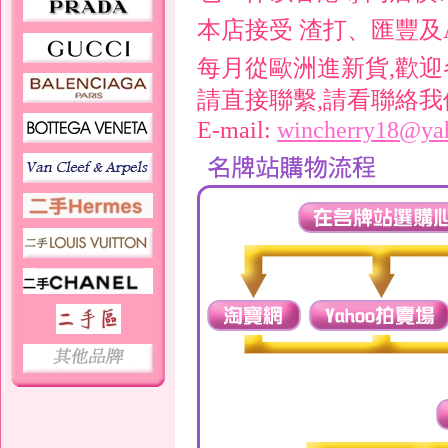
本店接受 渣打、匯豐及
每月從歐洲進新貨,歡迎
請直接聯繫,請看聯絡我
E-mail:
wincherry18@ya