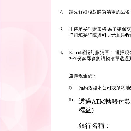
2,
請先仔細核對購買清單的品名
3,
正確填妥訂購表格 為了確保
仔細填妥訂購資料，尤其是收
4,
E-mail確認訂購清單： 選
2~5 分鐘即會將購物清單透過
選擇現金價：
i)
預約親臨本公司或預約地
ii)
透過ATM轉帳付
權益)
銀行名稱：