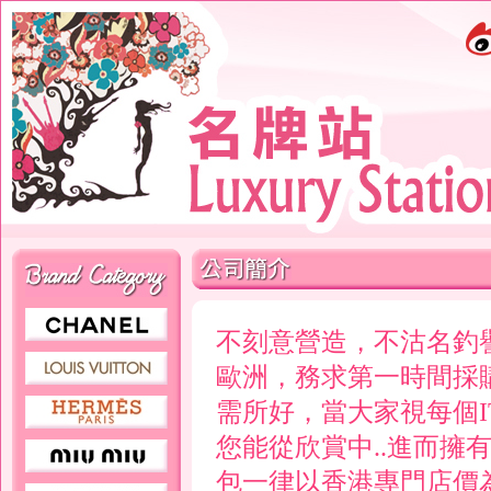
不刻意營造，不沽名釣
歐洲，務求第一時間採購
需所好，當大家視每個I
您能從欣賞中..進而擁有
包一律以香港專門店價